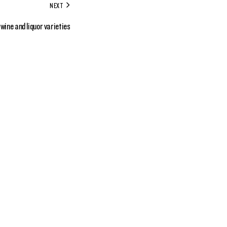
NEXT
wine and liquor varieties