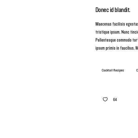
Donec id blandit.
Maecenas facilisis egestas l
tristique ipsum. Nunc tinci
Pellentesque commodo torto
ipsum primis in faucibus. 
Cocktail Recipes
C
64