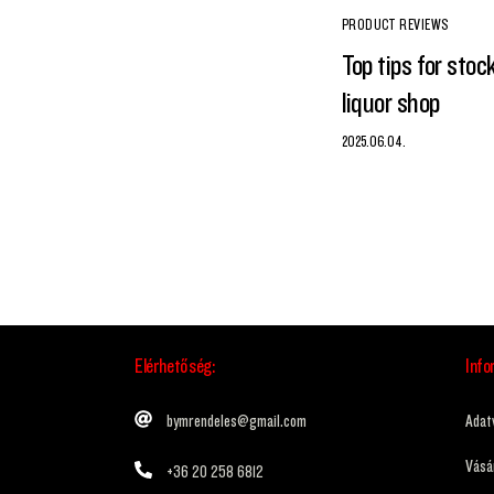
PRODUCT REVIEWS
Top tips for sto
liquor shop
2025.06.04.
Elérhetőség:
Info
bymrendeles@gmail.com
Adat
Vásár
+36 20 258 6812