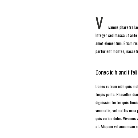
V
ivamus pharetra lac
Integer sed massa ut ante p
amet elementum. Etiam risus
parturient montes, nascetu
Donec id blandit feli
Donec rutrum nibh quis mole
turpis porta. Phasellus di
dignissim tortor quis tinc
venenatis, vel mattis urna p
quis varius dolor. Vivamus 
at. Aliquam vel accumsan ni