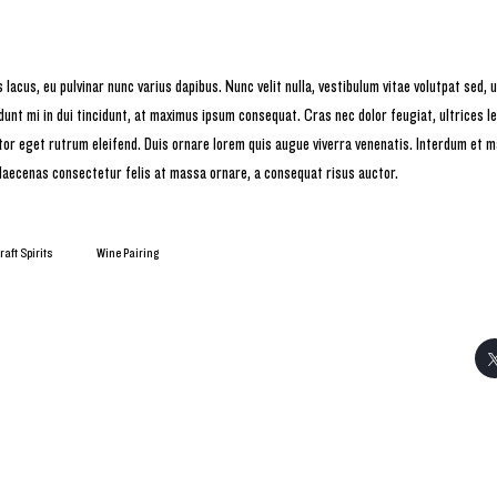
acus, eu pulvinar nunc varius dapibus. Nunc velit nulla, vestibulum vitae volutpat sed, ul
dunt mi in dui tincidunt, at maximus ipsum consequat. Cras nec dolor feugiat, ultrices le
r eget rutrum eleifend. Duis ornare lorem quis augue viverra venenatis. Interdum et 
Maecenas consectetur felis at massa ornare, a consequat risus auctor.
raft Spirits
Wine Pairing