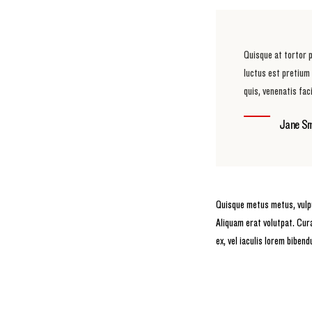
Quisque at tortor p
luctus est pretium 
quis, venenatis fac
Jane Sm
Quisque metus metus, vulput
Aliquam erat volutpat. Cura
ex, vel iaculis lorem bibend