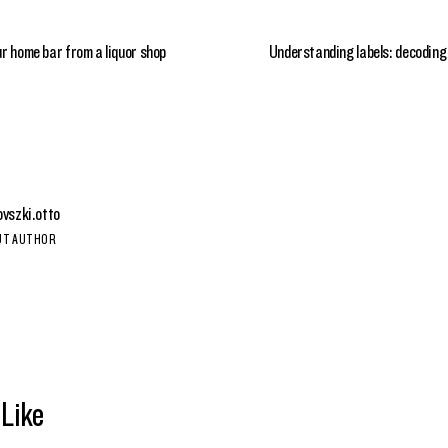
ur home bar from a liquor shop
Understanding labels: decoding 
ovszki.otto
UT AUTHOR
 Like