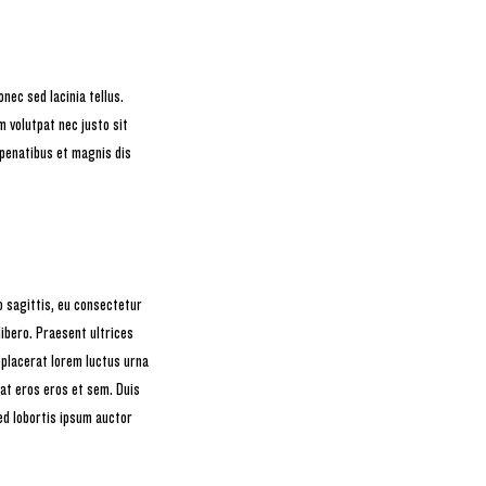
nec sed lacinia tellus.
m volutpat nec justo sit
 penatibus et magnis dis
o sagittis, eu consectetur
ibero. Praesent ultrices
 placerat lorem luctus urna
tpat eros eros et sem. Duis
sed lobortis ipsum auctor