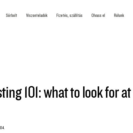
Sörbolt
Viszonteladók
Fizetés, szállítás
Olvass el
Rólunk
ting 101: what to look for at
.04.