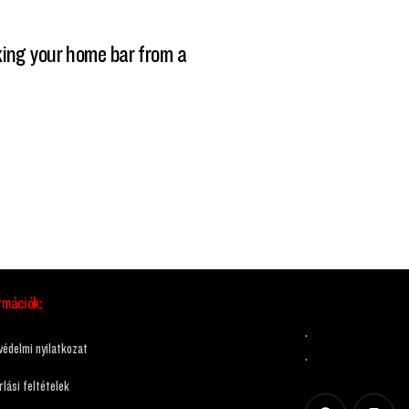
cking your home bar from a
rmációk:
.
védelmi nyilatkozat
.
lási feltételek