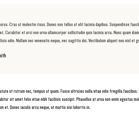
urus. Cras ut molestie risus. Donec non tellus ut elit lacinia dapibus. Suspendisse fauci
et. Curabitur et orci non urna ullamcorper sollicitudin quis lacinia arcu. Nunc quam diam
ilisis odio. Nullam nec venenatis neque, nec sagittis dui. Vestibulum aliquet non nisl et g
ith
ate ut rutrum nec, tempus ut quam. Fusce ultricies nulla vitae odio fringilla faucibus. 
bitur sit amet felis vitae nibh facilisis suscipit. Phasellus at urna non enim egestas mo
um et. Donec iaculis arcu neque, at mattis nisi lobortis in.