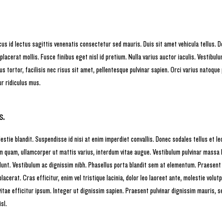
us id lectus sagittis venenatis consectetur sed mauris. Duis sit amet vehicula tellus. Do
lacerat mollis. Fusce finibus eget nisl id pretium. Nulla varius auctor iaculis. Vestibulu
 tortor, facilisis nec risus sit amet, pellentesque pulvinar sapien. Orci varius natoque
r ridiculus mus.
s.
stie blandit. Suspendisse id nisi at enim imperdiet convallis. Donec sodales tellus et le
am quam, ullamcorper ut mattis varius, interdum vitae augue. Vestibulum pulvinar massa l
idunt. Vestibulum ac dignissim nibh. Phasellus porta blandit sem at elementum. Praesent
lacerat. Cras efficitur, enim vel tristique lacinia, dolor leo laoreet ante, molestie volu
vitae efficitur ipsum. Integer ut dignissim sapien. Praesent pulvinar dignissim mauris, 
sl.