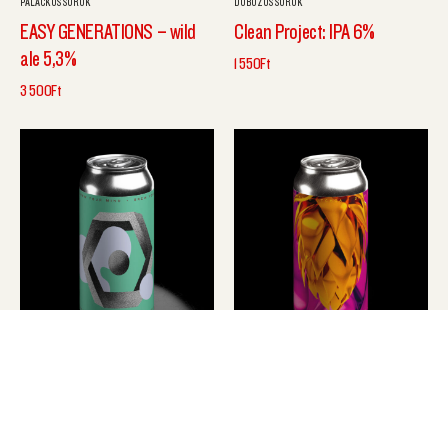
PALACKOS SÖRÖK
DOBOZOS SÖRÖK
EASY GENERATIONS – wild
Clean Project: IPA 6%
ale 5,3%
1 550
Ft
3 500
Ft
DOBOZOS SÖRÖK
DIPA
SMALL DREAMS IPA – 5,5%
MONEY CANNON – DDH hazy
DIPA 8,3%