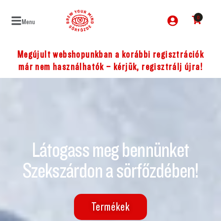
0
Menu
Megújult webshopunkban a korábbi regisztrációk
már nem használhatók – kérjük, regisztrálj újra!
Látogass meg bennünket
Szekszárdon a sörfőzdében!
Termékek