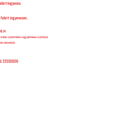
elett ingyenes.
 felett ingyenesen.
08.14
t héten csütörtökön vagy pénteken szállítjuk.
en teljesítjük.
ód: 22030009