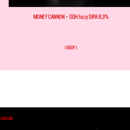
MONEY CANNON – DDH hazy DIPA 8,3%
1 850
Ft
rmációk:
.