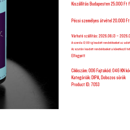
Kiszállítás Budapesten 25.000 Ft f
Pécsi személyes átvétel 20.000 Ft
Várható szállítás: 2026.08.13 – 2026.
A szerda 12:00-ig leadott rendeléseket az adot
Az ezután leadott rendeléseket a következő hét
Elfogyott
Cikkszám:
006 Fajtakód: 046 KN k
Kategóriák:
DIPA
,
Dobozos sörök
Product ID:
7053