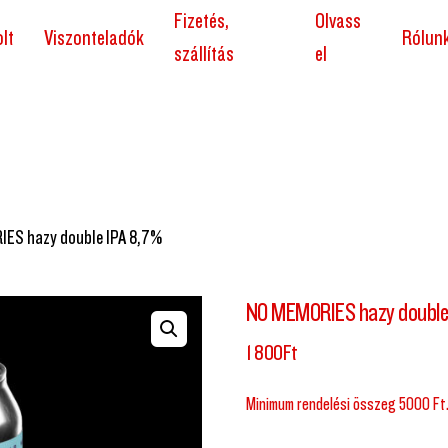
Fizetés,
Olvass
lt
Viszonteladók
Rólun
szállítás
el
ES hazy double IPA 8,7%
NO MEMORIES hazy double
1 800
Ft
Minimum rendelési összeg 5000 Ft