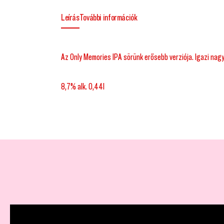
Leírás
További információk
Az Only Memories IPA sörünk erősebb verziója. Igazi nag
8,7% alk. 0,44l