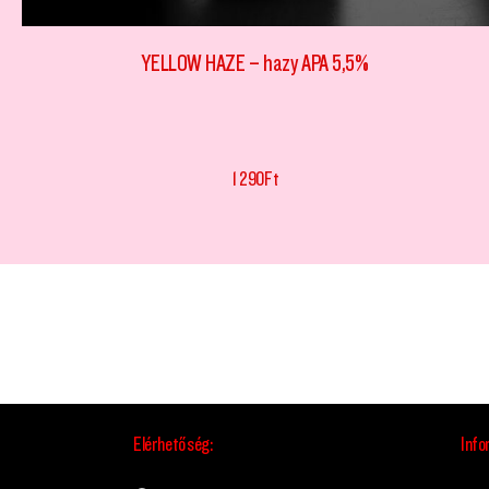
YELLOW HAZE – hazy APA 5,5%
1 290
Ft
Elérhetőség:
Info