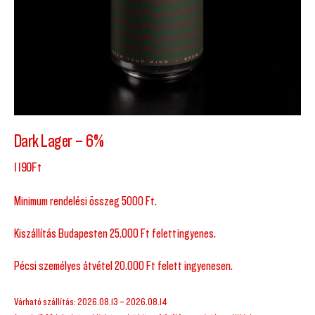
Dark Lager – 6%
1 190
Ft
Minimum rendelési összeg 5000 Ft.
Kiszállítás Budapesten 25.000 Ft felett ingyenes.
Pécsi személyes átvétel 20.000 Ft felett ingyenesen.
Várható szállítás: 2026.08.13 – 2026.08.14