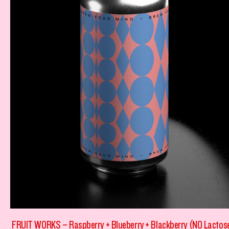
FRUIT WORKS – Raspberry + Blueberry + Blackberry (NO Lactos