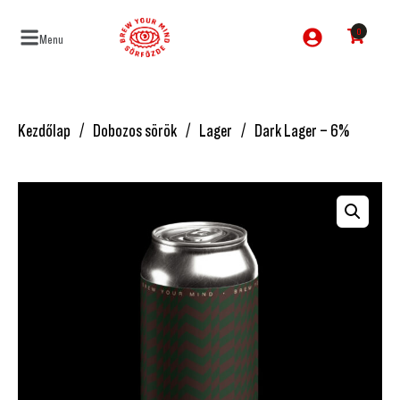
0
Menu
Kezdőlap
Dobozos sörök
Lager
Dark Lager – 6%