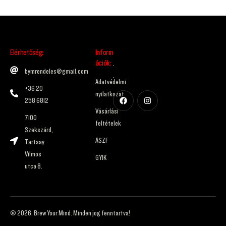
Elérhetőség:
Inform
ációk:
.
bymrendeles@gmail.com
.
Adatvédelmi
+36 20
nyilatkozat
258 6812
Vásárlási
7100
feltételek
Szekszárd,
ÁSZF
Tartsay
Vilmos
GYIK
utca 8.
© 2026. Brew Your Mind. Minden jog fenntartva!