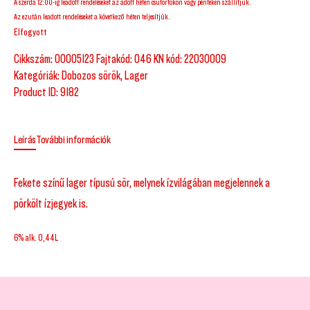
A szerda 12:00-ig leadott rendeléseket az adott héten csütörtökön vagy pénteken szállítjuk.
Az ezután leadott rendeléseket a következő héten teljesítjük.
Elfogyott
Cikkszám:
00005123 Fajtakód: 046 KN kód: 22030009
Kategóriák:
Dobozos sörök
,
Lager
Product ID:
9182
Leírás
További információk
Fekete színű lager típusú sör, melynek ízvilágában megjelennek a
pörkölt ízjegyek is.
6% alk. 0,44L