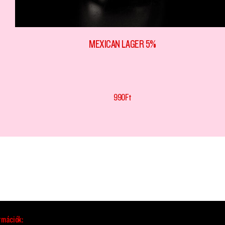
MEXICAN LAGER 5%
990
Ft
rmációk: