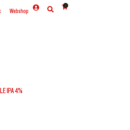
0
k
Webshop
BLE IPA 4%
.