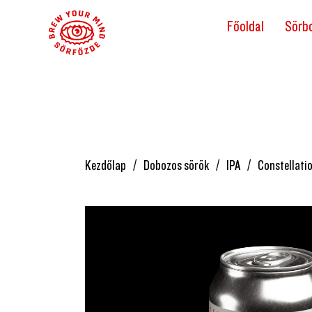
Főoldal
Sörbo
Kezdőlap
Dobozos sörök
IPA
Constellati