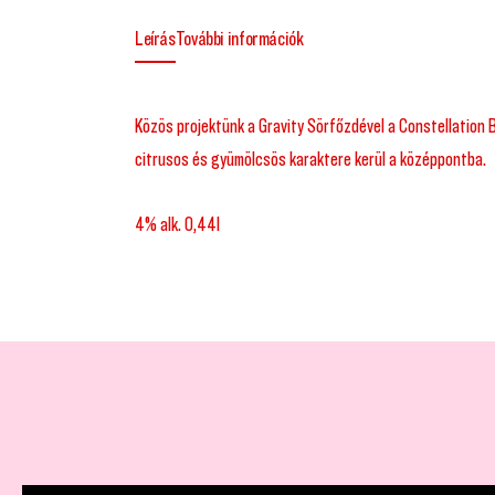
Leírás
További információk
Közös projektünk a Gravity Sörfőzdével a Constellation B
citrusos és gyümölcsös karaktere kerül a középpontba.
4% alk. 0,44l