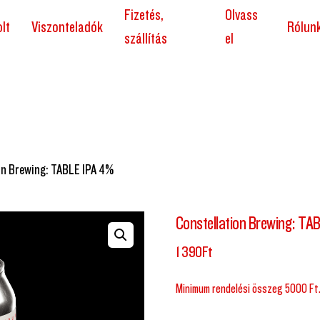
Fizetés,
Olvass
lt
Viszonteladók
Rólun
szállítás
el
on Brewing: TABLE IPA 4%
Constellation Brewing: TA
1 390
Ft
Minimum rendelési összeg 5000 Ft