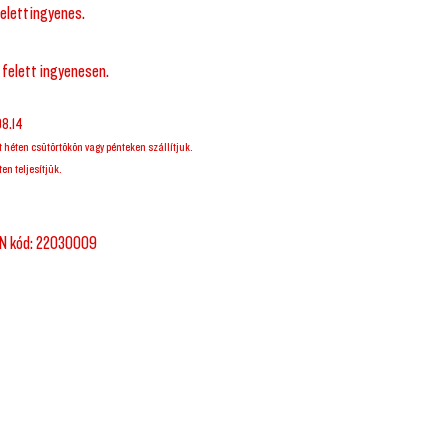
elett ingyenes.
 felett ingyenesen.
08.14
t héten csütörtökön vagy pénteken szállítjuk.
en teljesítjük.
N kód: 22030009