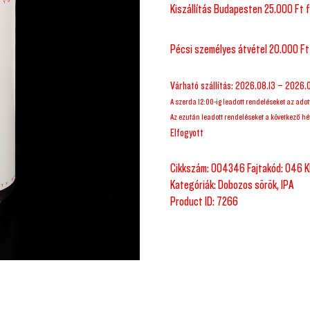
Kiszállítás Budapesten 25.000 Ft f
Pécsi személyes átvétel 20.000 Ft
Várható szállítás: 2026.08.13 – 2026.
A szerda 12:00-ig leadott rendeléseket az adot
Az ezután leadott rendeléseket a következő hét
Elfogyott
Cikkszám:
004346 Fajtakód: 046 K
Kategóriák:
Dobozos sörök
,
IPA
Product ID:
7266