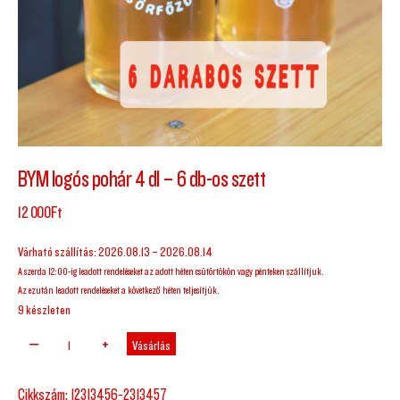
BYM logós pohár 4 dl – 6 db-os szett
12 000
Ft
Várható szállítás: 2026.08.13 – 2026.08.14
A szerda 12:00-ig leadott rendeléseket az adott héten csütörtökön vagy pénteken szállítjuk.
Az ezután leadott rendeléseket a következő héten teljesítjük.
9 készleten
Vásárlás
Cikkszám:
12313456-2313457