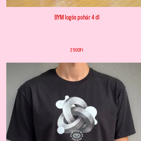
BYM logós pohár 4 dl
2 500
Ft