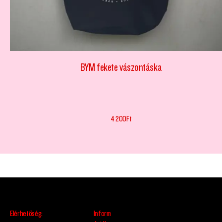
BYM fekete vászontáska
4 200
Ft
Elérhetőség:
Inform