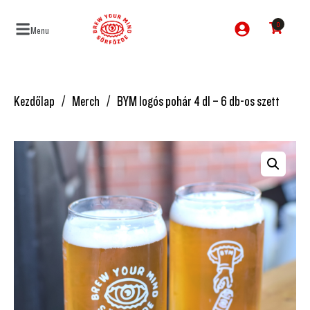
0
Menu
Kezdőlap
Merch
BYM logós pohár 4 dl – 6 db-os szett