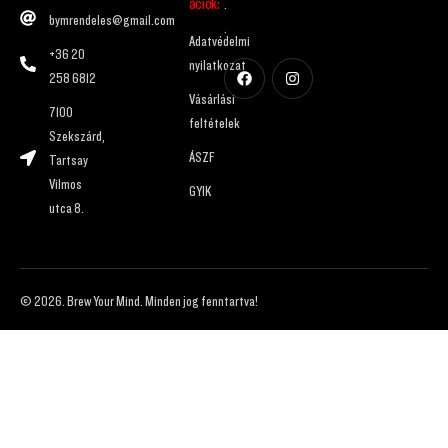
ációk:
.
bymrendeles@gmail.com
.
Adatvédelmi
+36 20
nyilatkozat
258 6812
Vásárlási
7100
feltételek
Szekszárd,
ÁSZF
Tartsay
Vilmos
GYIK
utca 8.
© 2026. Brew Your Mind. Minden jog fenntartva!