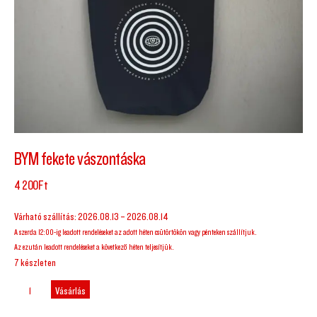
BYM fekete vászontáska
4 200
Ft
Várható szállítás: 2026.08.13 – 2026.08.14
A szerda 12:00-ig leadott rendeléseket az adott héten csütörtökön vagy pénteken szállítjuk.
Az ezután leadott rendeléseket a következő héten teljesítjük.
7 készleten
Vásárlás