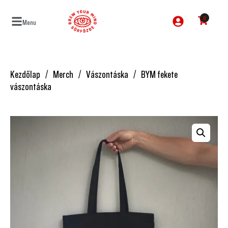
0
Menu
Kezdőlap
Merch
Vászontáska
BYM fekete
vászontáska