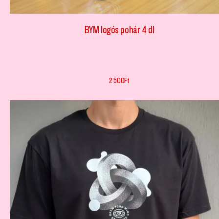
BYM logós pohár 4 dl
2 500
Ft