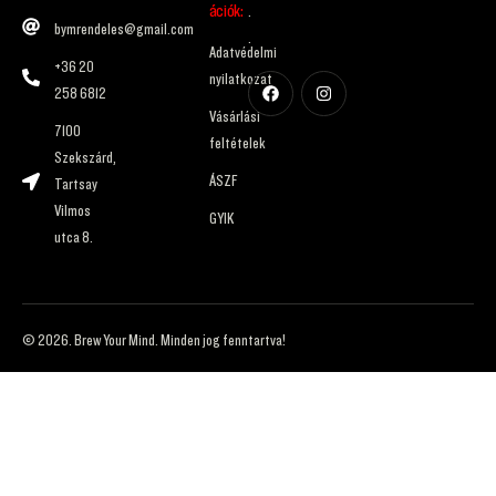
ációk:
.
bymrendeles@gmail.com
.
Adatvédelmi
+36 20
nyilatkozat
258 6812
Vásárlási
7100
feltételek
Szekszárd,
ÁSZF
Tartsay
Vilmos
GYIK
utca 8.
© 2026. Brew Your Mind. Minden jog fenntartva!