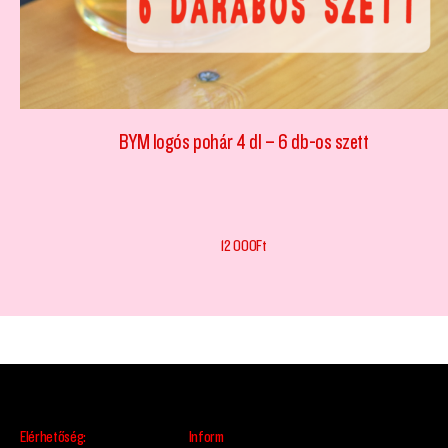
BYM logós pohár 4 dl – 6 db-os szett
12 000
Ft
Elérhetőség:
Inform