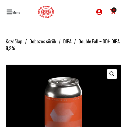
0
Menu
Kezdőlap
Dobozos sörök
DIPA
Double Fall – DDH DIPA
8,2%