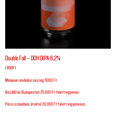
Double Fall – DDH DIPA 8,2%
1 850
Ft
Minimum rendelési összeg 5000 Ft.
Kiszállítás Budapesten 25.000 Ft felett ingyenes.
Pécsi személyes átvétel 20.000 Ft felett ingyenesen.