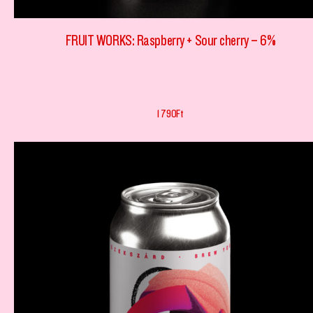
FRUIT WORKS: Raspberry + Sour cherry – 6%
1 790
Ft