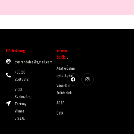
Elérhetőség:
Inform
ációk:
.
bymrendeles@gmail.com
.
Adatvédelmi
+36 20
nyilatkozat
258 6812
Vásárlási
7100
feltételek
Szekszárd,
ÁSZF
Tartsay
Vilmos
GYIK
utca 8.