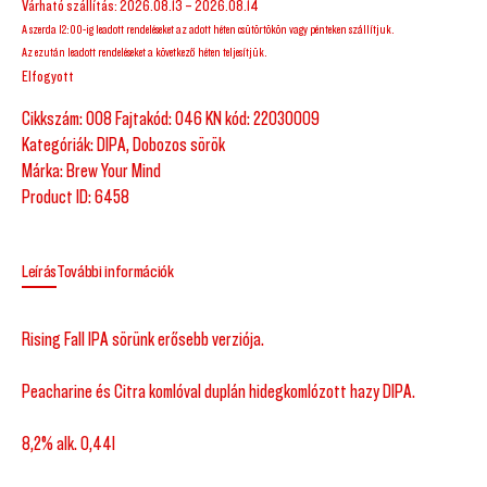
Várható szállítás: 2026.08.13 – 2026.08.14
A szerda 12:00-ig leadott rendeléseket az adott héten csütörtökön vagy pénteken szállítjuk.
Az ezután leadott rendeléseket a következő héten teljesítjük.
Elfogyott
Cikkszám:
008 Fajtakód: 046 KN kód: 22030009
Kategóriák:
DIPA
,
Dobozos sörök
Márka:
Brew Your Mind
Product ID:
6458
Leírás
További információk
Rising Fall IPA sörünk erősebb verziója.
Peacharine és Citra komlóval duplán hidegkomlózott hazy DIPA.
8,2% alk. 0,44l