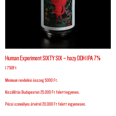
Human Experiment SIXTY SIX – hazy DDH IPA 7%
1 750
Ft
Minimum rendelési összeg 5000 Ft.
Kiszállítás Budapesten 25.000 Ft felett ingyenes.
Pécsi személyes átvétel 20.000 Ft felett ingyenesen.