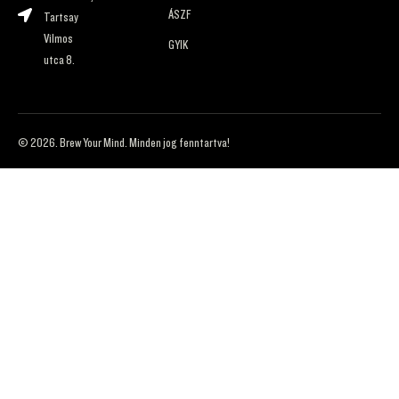
ÁSZF
Tartsay
Vilmos
GYIK
utca 8.
© 2026. Brew Your Mind. Minden jog fenntartva!