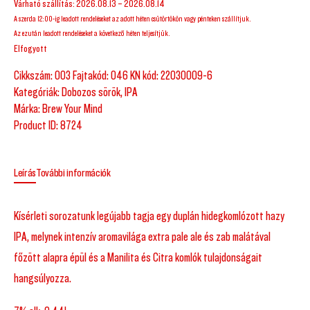
Várható szállítás: 2026.08.13 – 2026.08.14
A szerda 12:00-ig leadott rendeléseket az adott héten csütörtökön vagy pénteken szállítjuk.
Az ezután leadott rendeléseket a következő héten teljesítjük.
Elfogyott
Cikkszám:
003 Fajtakód: 046 KN kód: 22030009-6
Kategóriák:
Dobozos sörök
,
IPA
Márka:
Brew Your Mind
Product ID:
8724
Leírás
További információk
Kísérleti sorozatunk legújabb tagja egy duplán hidegkomlózott hazy
IPA, melynek intenzív aromavilága extra pale ale és zab malátával
főzött alapra épül és a Manilita és Citra komlók tulajdonságait
hangsúlyozza.
7% alk. 0,44l