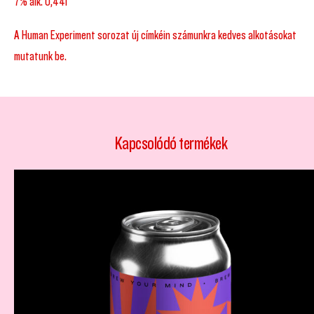
A Human Experiment sorozat új címkéin számunkra kedves alkotásokat
mutatunk be.
Kapcsolódó termékek