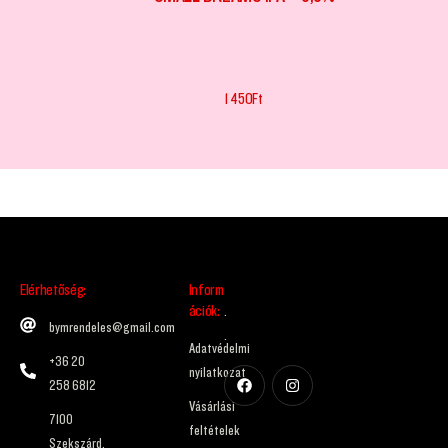
1 450
Ft
Elérhetőség:
Inform
ációk:
.
bymrendeles@gmail.com
.
Adatvédelmi
+36 20
nyilatkozat
258 6812
Vásárlási
7100
feltételek
Szekszárd,