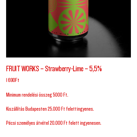
FRUIT WORKS – Strawberry-Lime – 5,5%
1 690
Ft
Minimum rendelési összeg 5000 Ft.
Kiszállítás Budapesten 25.000 Ft felett ingyenes.
Pécsi személyes átvétel 20.000 Ft felett ingyenesen.