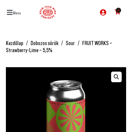
0
Menu
Kezdőlap
Dobozos sörök
Sour
FRUIT WORKS –
Strawberry-Lime – 5,5%