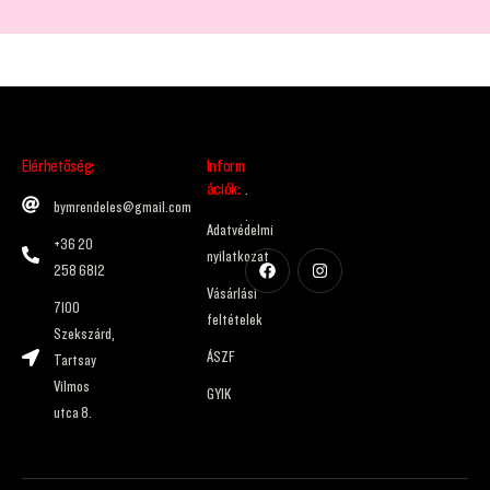
Elérhetőség:
Inform
ációk:
.
bymrendeles@gmail.com
.
Adatvédelmi
+36 20
nyilatkozat
258 6812
Vásárlási
7100
feltételek
Szekszárd,
ÁSZF
Tartsay
Vilmos
GYIK
utca 8.