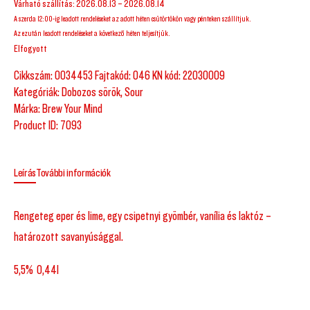
Várható szállítás: 2026.08.13 – 2026.08.14
A szerda 12:00-ig leadott rendeléseket az adott héten csütörtökön vagy pénteken szállítjuk.
Az ezután leadott rendeléseket a következő héten teljesítjük.
Elfogyott
Cikkszám:
0034453 Fajtakód: 046 KN kód: 22030009
Kategóriák:
Dobozos sörök
,
Sour
Márka:
Brew Your Mind
Product ID:
7093
Leírás
További információk
Rengeteg eper és lime, egy csipetnyi gyömbér, vanília és laktóz –
határozott savanyúsággal.
5,5% 0,44l