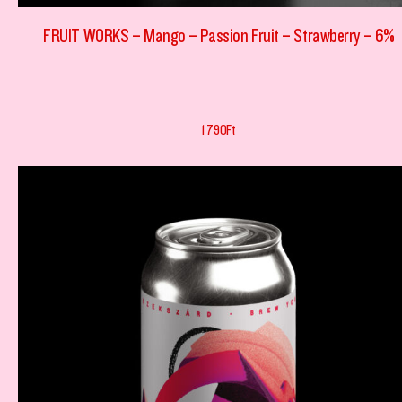
FRUIT WORKS – Mango – Passion Fruit – Strawberry – 6%
1 790
Ft