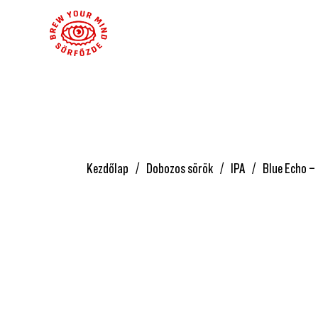
Kezdőlap
Dobozos sörök
IPA
Blue Echo –