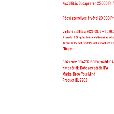
Kiszállítás Budapesten 25.000 Ft f
Pécsi személyes átvétel 20.000 Ft
Várható szállítás: 2026.08.13 – 2026.
A szerda 12:00-ig leadott rendeléseket az adot
Az ezután leadott rendeléseket a következő hét
Elfogyott
Cikkszám:
004202180 Fajtakód: 04
Kategóriák:
Dobozos sörök
,
IPA
Márka:
Brew Your Mind
Product ID:
7282