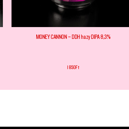
MONEY CANNON – DDH hazy DIPA 8,3%
1 850
Ft