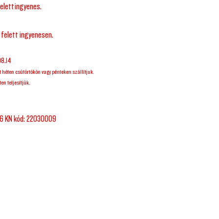
elett ingyenes.
 felett ingyenesen.
08.14
t héten csütörtökön vagy pénteken szállítjuk.
en teljesítjük.
6 KN kód: 22030009