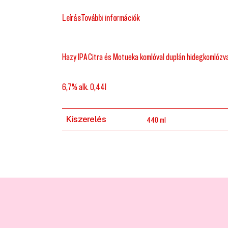
Leírás
További információk
Hazy IPA Citra és Motueka komlóval duplán hidegkomlózv
6,7% alk. 0,44l
Kiszerelés
440 ml