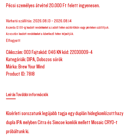
Pécsi személyes átvétel 20.000 Ft felett ingyenesen.
Várható szállítás: 2026.08.13 – 2026.08.14
A szerda 12:00-ig leadott rendeléseket az adott héten csütörtökön vagy pénteken szállítjuk.
Az ezután leadott rendeléseket a következő héten teljesítjük.
Elfogyott
Cikkszám:
003 Fajtakód: 046 KN kód: 22030009-4
Kategóriák:
DIPA
,
Dobozos sörök
Márka:
Brew Your Mind
Product ID:
7818
Leírás
További információk
Kísérleti sorozatunk legújabb tagja egy duplán hidegkomlózott hazy
dupla IPA melyben Citra és Simcoe komlók mellett Mosaic CRYO-t
próbáltunk ki.