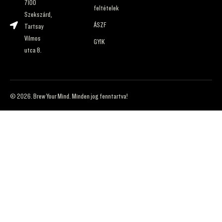
7100
feltételek
Szekszárd,
ÁSZF
Tartsay
Vilmos
GYIK
utca 8.
© 2026. Brew Your Mind. Minden jog fenntartva!