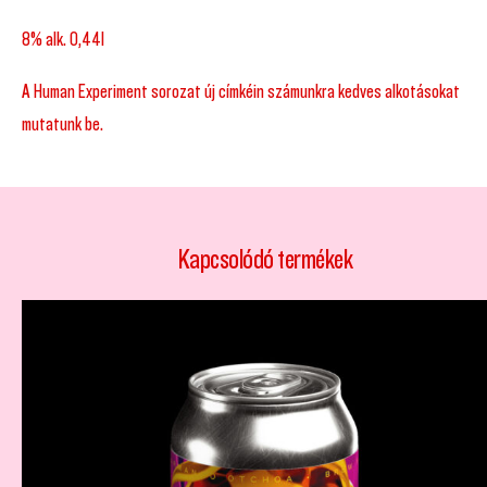
8% alk. 0,44l
A Human Experiment sorozat új címkéin számunkra kedves alkotásokat
mutatunk be.
Kapcsolódó termékek