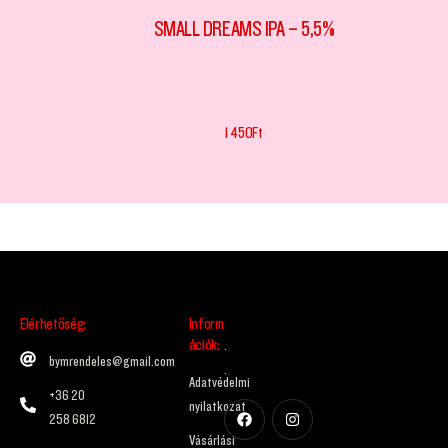
SMALL DREAMS IPA – 5,5%
1 450
Ft
Elérhetőség:
Inform
ációk:
.
bymrendeles@gmail.com
.
Adatvédelmi
+36 20
nyilatkozat
258 6812
Vásárlási